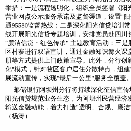
举措：一是流程透明化，组织全员签署《阳
营业网点公示服务承诺及监督渠道，设置"阳
通95580监督热线；二是深化阳光信贷培训
线开展阳光信贷专题培训，安排党员赴四川
"廉洁信贷・红色传承" 主题教育活动；三
区村寨进行双语宣讲，通过金融知识篝火课
册等方式提供上门政策宣导。此外，分行创新
化"模式，针对牧区客户居住分散特点，组建
展流动宣传，实现"最后一公里"服务全覆盖
邮储银行阿坝州分行将持续深化征信宣传
阳光信贷规范业务生态，为阿坝州民营经济
输送金融动能，着力打造"透明、合规、廉洁
（杨涛）