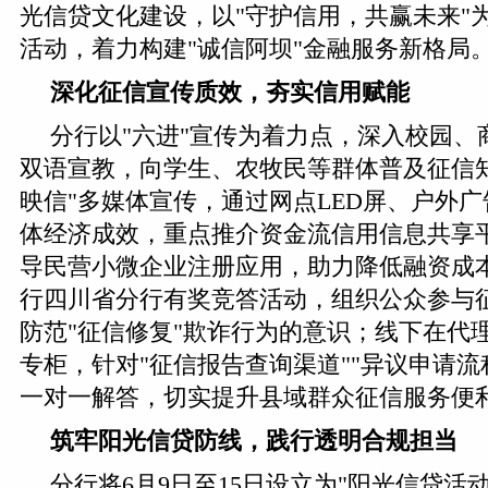
光信贷文化建设，以"守护信用，共赢未来"
活动，着力构建"诚信阿坝"金融服务新格局
深化征信宣传质效，夯实信用赋能
分行以"六进"宣传为着力点，深入校园、
双语宣教，向学生、农牧民等群体普及征信
映信"多媒体宣传，通过网点LED屏、户外
体经济成效，重点推介资金流信用信息共享
导民营小微企业注册应用，助力降低融资成
行四川省分行有奖竞答活动，组织公众参与
防范"征信修复"欺诈行为的意识；线下在代
专柜，针对"征信报告查询渠道""异议申请流
一对一解答，切实提升县域群众征信服务便
筑牢阳光信贷防线，践行透明合规担当
分行将6月9日至15日设立为"阳光信贷活