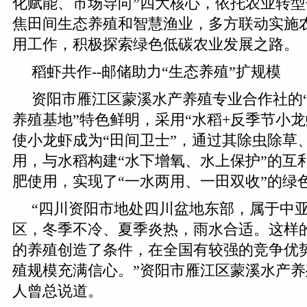
化赋能、市场导向”四大核心，依托农业转
焦田间生态养殖和智慧渔业，多方联动实施
用工作，积极探索绿色低碳农业发展之路。
稻虾共作--邮储助力“生态养殖”扩规模
资阳市雁江区蒙溪水产养殖专业合作社的
养殖基地”特色鲜明，采用“水稻+反季节小龙
使小龙虾成为“田间卫士”，通过其除虫除草
用，与水稻构建“水下增氧、水上保护”的互
肥使用，实现了“一水两用、一田双收”的绿
“四川资阳市地处四川盆地东部，属于中
区，冬季不冷、夏季炎热，雨水合适。这样
的养殖创造了条件，在全国有较强的竞争优
殖规模充满信心。”资阳市雁江区蒙溪水产
人曾总说道。