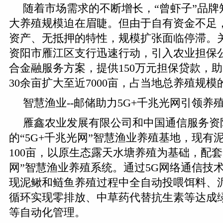
随着市场需求的不断增长，“曾虾子”品牌
大养殖规模迫在眉睫。但由于自有资金不足
资产、无抵押的特性，规模扩张面临停滞。
资阳市雁江区支行迅速行动，引入农业担保
合金融服务方案，提供150万元担保贷款，
30余亩扩大至近7000亩，占当地总养殖规模的
智慧渔业--邮储助力5G+千兆光网引领养
雁鑫农业发展有限公司和中国通信服务资
的“5G+千兆光网”智慧渔业养殖基地，现有泥
100亩，以原生态露天水塘养殖为基础，配套
网”智慧渔业养殖系统。通过5G网络通信技
现泥鳅和鲢鱼养殖过程中全自动投喂饵料、
循环实现零排放、中草药代替抗生素等达成
等自动化管理。